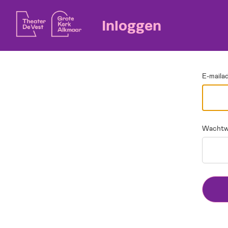
Ga terug
Inloggen
E-maila
Wachtw