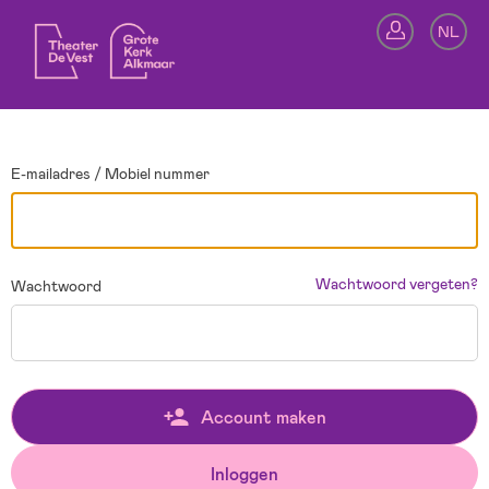
Ga terug
NL
In
E-mailadres / Mobiel nummer
Wachtwoord vergeten?
Wachtwoord
Account maken
Inloggen