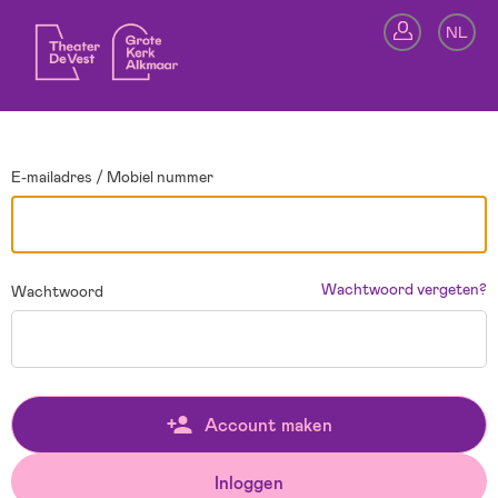
Ga terug
NL
In
E-mailadres / Mobiel nummer
Wachtwoord vergeten?
Wachtwoord
Account maken
Inloggen