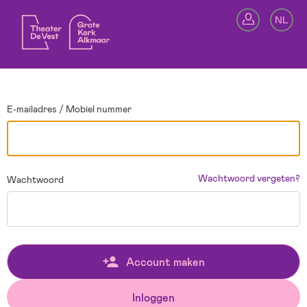
Ga terug
NL
In
E-mailadres / Mobiel nummer
Wachtwoord vergeten?
Wachtwoord
Account maken
Inloggen