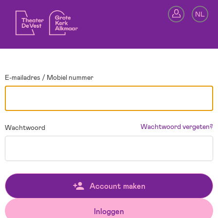
Ga terug
NL
In
E-mailadres / Mobiel nummer
Wachtwoord vergeten?
Wachtwoord
Account maken
Inloggen