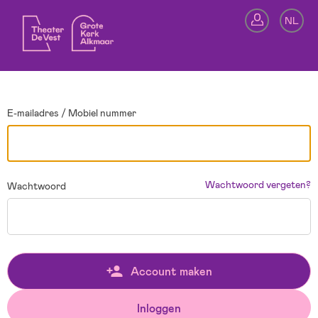
Ga terug
NL
In
E-mailadres / Mobiel nummer
Wachtwoord vergeten?
Wachtwoord
Account maken
Inloggen