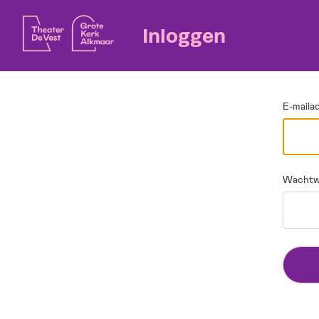
Ga terug
Inloggen
E-maila
Wachtw