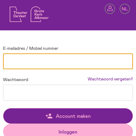
Ga terug
NL
In
E-mailadres / Mobiel nummer
Wachtwoord vergeten?
Wachtwoord
Account maken
Inloggen