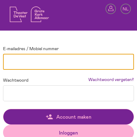
Ga terug
NL
In
E-mailadres / Mobiel nummer
Wachtwoord vergeten?
Wachtwoord
Account maken
Inloggen