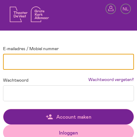
Ga terug
NL
In
E-mailadres / Mobiel nummer
Wachtwoord vergeten?
Wachtwoord
Account maken
Inloggen