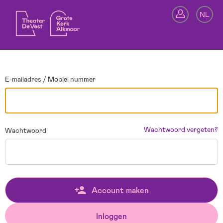
Ga terug
NL
In
E-mailadres / Mobiel nummer
Wachtwoord vergeten?
Wachtwoord
Account maken
Inloggen