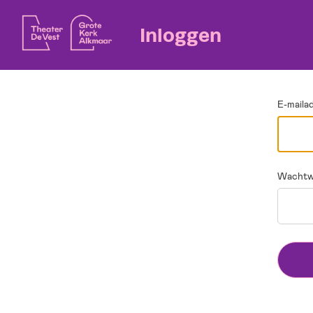
Ga terug
Inloggen
E-maila
Wachtw