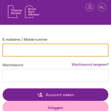
Ga terug
NL
In
E-mailadres / Mobiel nummer
Wachtwoord vergeten?
Wachtwoord
Account maken
Inloggen