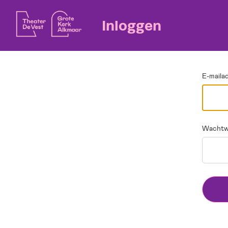
Ga terug
Inloggen
E-maila
Wachtw