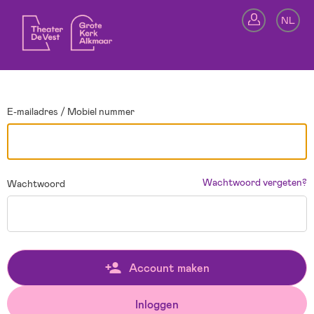
Ga terug
NL
In
E-mailadres / Mobiel nummer
Wachtwoord vergeten?
Wachtwoord
Account maken
Inloggen