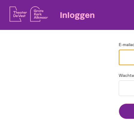
Ga terug
Inloggen
E-maila
Wachtw