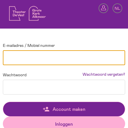
Ga terug
NL
In
E-mailadres / Mobiel nummer
Wachtwoord vergeten?
Wachtwoord
Account maken
Inloggen