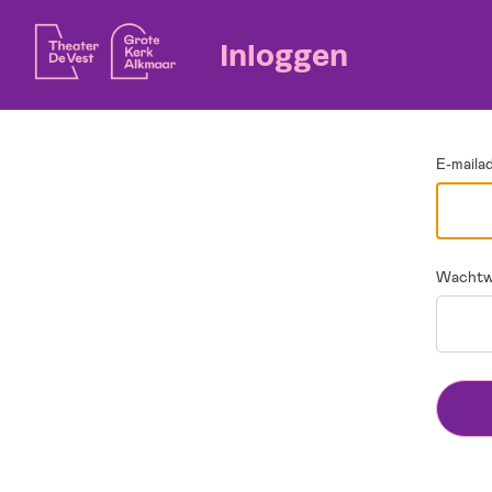
Ga terug
Inloggen
E-maila
Wachtw