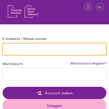
Ga terug
NL
In
E-mailadres / Mobiel nummer
Wachtwoord vergeten?
Wachtwoord
Account maken
Inloggen