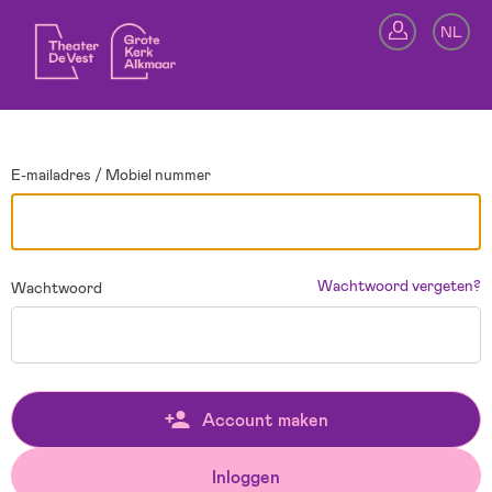
Ga terug
NL
In
E-mailadres / Mobiel nummer
Wachtwoord vergeten?
Wachtwoord
Account maken
Inloggen